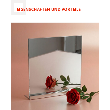
EIGENSCHAFTEN UND VORTEILE