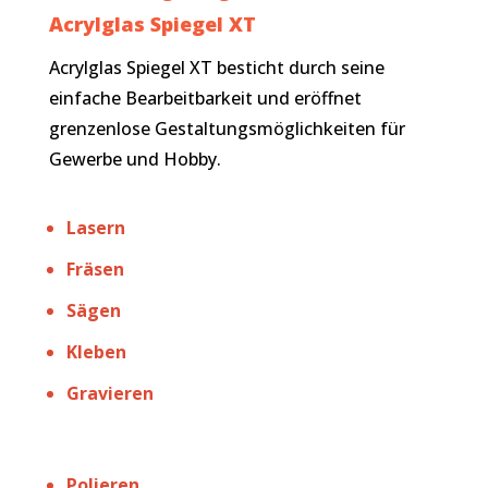
Acrylglas Spiegel XT
Acrylglas Spiegel XT besticht durch seine
einfache Bearbeitbarkeit und eröffnet
grenzenlose Gestaltungsmöglichkeiten für
Gewerbe und Hobby.
Lasern
Fräsen
Sägen
Kleben
Gravieren
Polieren