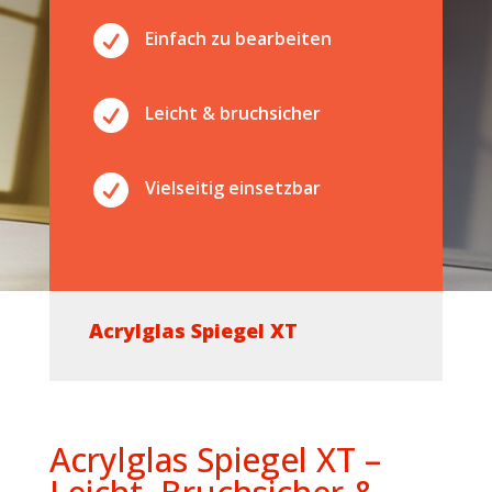

Einfach zu bearbeiten

Leicht & bruchsicher

Vielseitig einsetzbar
Acrylglas Spiegel XT
Acrylglas Spiegel XT –