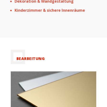
Dekoration & Wandgestaltung
Kinderzimmer & sichere Innenräume
BEARBEITUNG